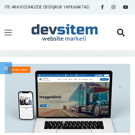
SİTE ARAYÜZÜMÜZDE DEĞİŞİKLİK YAPILMAKTADIR!
SÜPER FİYAT
❄
❄